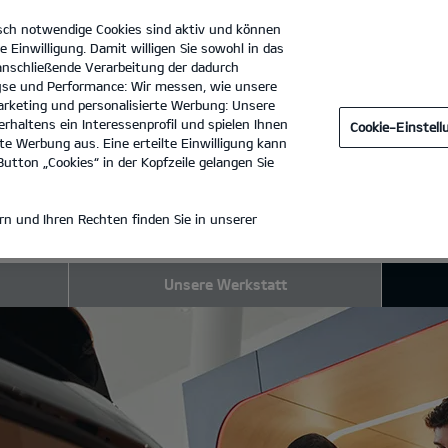
sch notwendige Cookies sind aktiv und können
e Einwilligung. Damit willigen Sie sowohl in das
 anschließende Verarbeitung der dadurch
se und Performance: Wir messen, wie unsere
Auto-Center-Nord GmbH
Tel. :
03573 - 794480
rketing und personalisierte Werbung: Unsere
rhaltens ein Interessenprofil und spielen Ihnen
Cookie-Einstel
EAM
e Werbung aus. Eine erteilte Einwilligung kann
utton „Cookies“ in der Kopfzeile gelangen Sie
n und Ihren Rechten finden Sie in unserer
Unsere Werkstatt