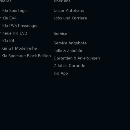
tuelles
Über uns
r Kia Sportage
Unser Autohaus
r Kia EV4
Jobs und Karriere
r Kia PV5 Passenger
r neue Kia EV2
Service
r Kia K4
Service Angebote
e Kia GT Modellreihe
Teile & Zubehör
e Kia Sportage Black Edition
Garantien & Anleitungen
7 Jahre Garantie
Kia App