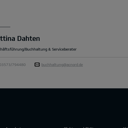
ttina Dahten
häftsführung/Buchhaltung & Serviceberater
03573/794480
buchhaltung@acnord.de