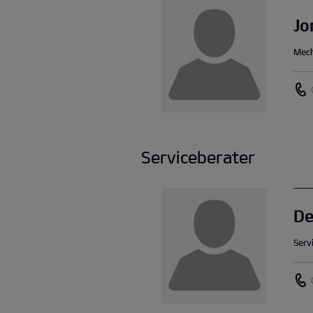
Jo
Mech
Serviceberater
De
Serv