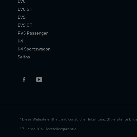
EV6
EV6 GT
EV9
EV9 GT
PV5 Passenger
K4
K4 Sportswagon
Seltos
* Diese Website enthält mit Künstlicher Intelligenz (KI) erstellte Bi
* 7-Jahre-Kia-Herstellergarantie