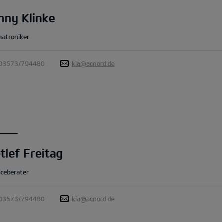
nny Klinke
atroniker
03573/794480
kia@acnord.de
tlef Freitag
iceberater
03573/794480
kia@acnord.de