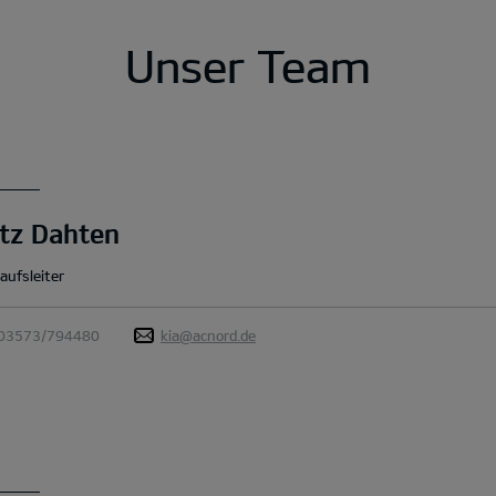
Unser Team
tz Dahten
aufsleiter
03573/794480
kia@acnord.de